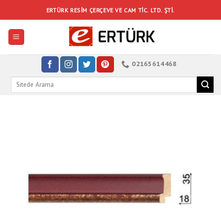
Skip
ERTÜRK RESIM ÇERÇEVE VE CAM TIC. LTD. ŞTI.
to
content
02165614468
Search
for: