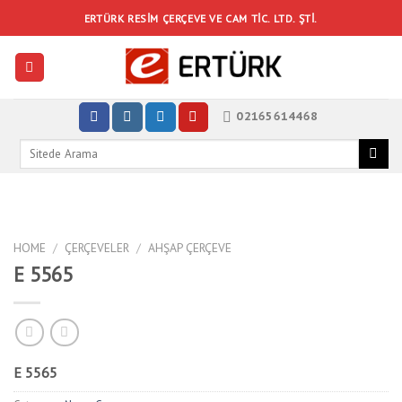
Skip
ERTÜRK RESIM ÇERÇEVE VE CAM TIC. LTD. ŞTI.
to
content
02165614468
Search
for:
HOME
/
ÇERÇEVELER
/
AHŞAP ÇERÇEVE
E 5565
E 5565