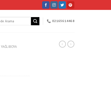
h
02165614468
 YAĞLIBOYA