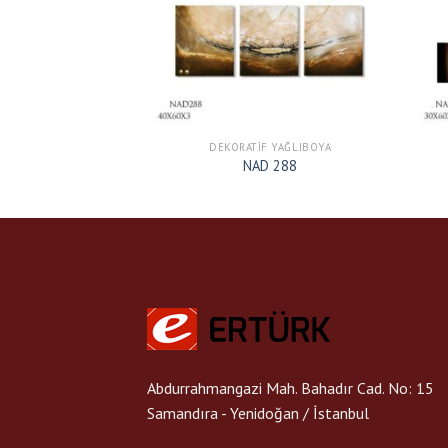
F YAĞLIBOYA
DEKORATIF YAĞLIBOYA
D 331
NAD 288
Abdurrahmangazi Mah. Bahadır Cad. No: 15
Samandıra - Yenidoğan / İstanbul