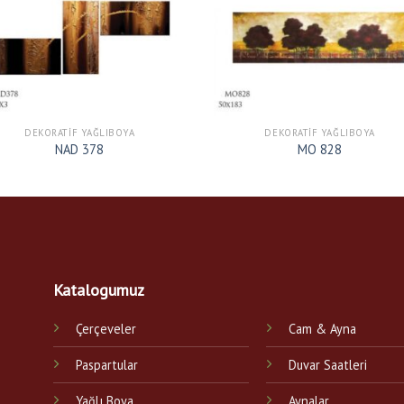
DEKORATIF YAĞLIBOYA
DEKORATIF YAĞLIBOYA
NAD 378
MO 828
Katalogumuz
Çerçeveler
Cam & Ayna
Paspartular
Duvar Saatleri
Yağlı Boya
Aynalar