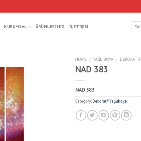
Searc
KURUMSAL
ÜRÜNLERIMIZ
İLETIŞIM
for:
HOME
/
YAĞLIBOYA
/
DEKORATIF
NAD 383
NAD 383
Category:
Dekoratif Yağlıboya