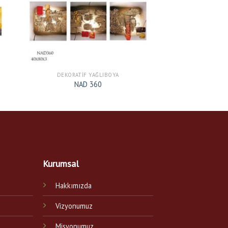
DEKORATIF YAĞLIBOYA
NAD 360
Kurumsal
Hakkımızda
Vizyonumuz
Misyonumuz