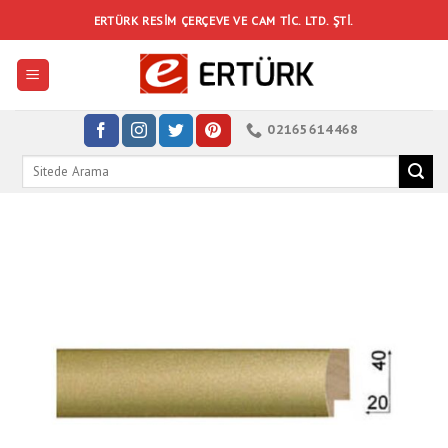
Skip
ERTÜRK RESIM ÇERÇEVE VE CAM TIC. LTD. ŞTI.
to
content
02165614468
Search
for: