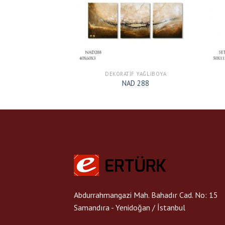
F YAĞLIBOYA
DEKORATIF YAĞLIBOYA
D 331
NAD 288
Abdurrahmangazi Mah. Bahadır Cad. No: 15
Samandıra - Yenidoğan / İstanbul