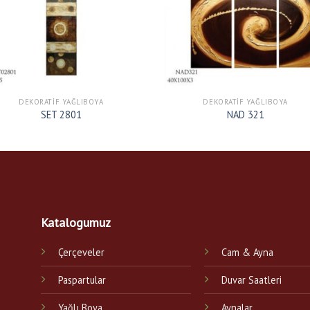
DEKORATIF YAĞLIBOYA
DEKORATIF YAĞLIBOYA
SET 2801
NAD 321
Katalogumuz
Çerçeveler
Cam & Ayna
Paspartular
Duvar Saatleri
Yağlı Boya
Aynalar