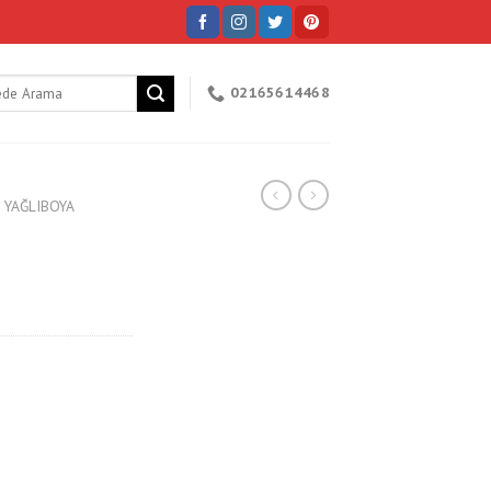
h
02165614468
 YAĞLIBOYA