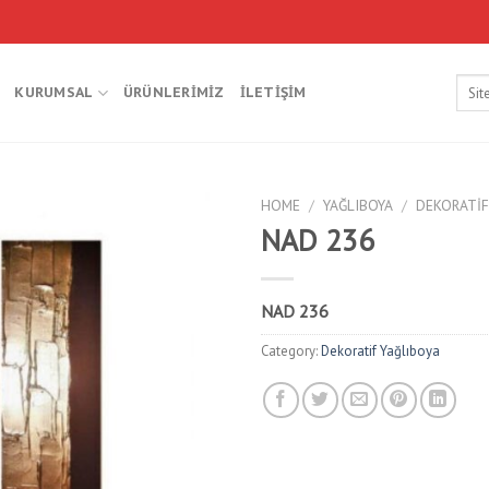
Searc
KURUMSAL
ÜRÜNLERIMIZ
İLETIŞIM
for:
HOME
/
YAĞLIBOYA
/
DEKORATIF
NAD 236
NAD 236
Category:
Dekoratif Yağlıboya