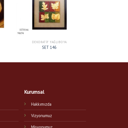
DEKORATIF YAĞLIBOYA
SET 146
Kurumsal
Hakkımızda
Vizyonumuz
Misyonumuz