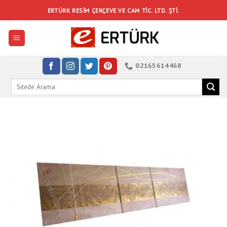
Skip
ERTÜRK RESIM ÇERÇEVE VE CAM TIC. LTD. ŞTI.
to
content
02165614468
Search
for: